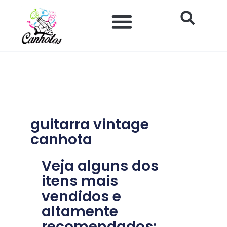
Ir
para
o
conteúdo
guitarra vintage
canhota
Veja alguns dos
itens mais
vendidos e
altamente
recomendados: