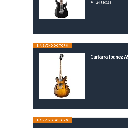
24 teclas
MAIS VENDIDO TOP 8
Guitarra Ibanez 
MAIS VENDIDO TOP 9