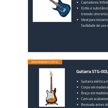
Captadores Infinit
Estilo e substânci
tremolo sincroni
Ideal para inician
facilidade de uso 
MAIS VENDIDO TOP 11
Guitarra STG-003
Guitarra elétrica
Corpo em madeir
Braço em madeira
Com um acabament
Revisado antes do 