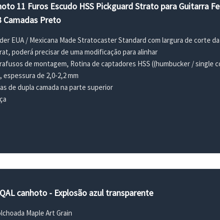
nhoto 11 Furos Escudo HSS Pickguard Strato para Guitarra F
3 Camadas Preto
er EUA / Mexicana Made Stratocaster Standard com largura de corte da
trat, poderá precisar de uma modificação para alinhar
arafusos de montagem, Rotina de captadores HSS ((humbucker / single coil
o, espessura de 2,0-2,2 mm
ras de dupla camada na parte superior
eça
QAL canhoto - Explosão azul transparente
olchoada Maple Art Grain