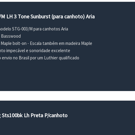
/M LH 3 Tone Sunburst (para canhoto) Aria
 modelo STG-003/M para canhotos Aria
a Basswood
 Maple bolt-on - Escala também em madeira Maple
o impecável e sonoridade excelente
envio no Brasil por um Luthier qualificado
g Sts100bk Lh Preta P/canhoto