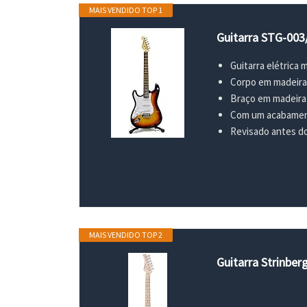
MAIS VENDIDO TOP 1
Guitarra STG-003
Guitarra elétrica
Corpo em madeir
Braço em madeira
Com um acabament
Revisado antes do 
MAIS VENDIDO TOP 2
Guitarra Strinber