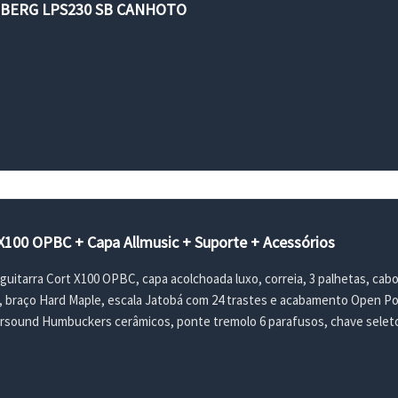
NBERG LPS230 SB CANHOTO
 X100 OPBC + Capa Allmusic + Suporte + Acessórios
guitarra Cort X100 OPBC, capa acolchoada luxo, correia, 3 palhetas, cab
 braço Hard Maple, escala Jatobá com 24 trastes e acabamento Open P
sound Humbuckers cerâmicos, ponte tremolo 6 parafusos, chave seletor