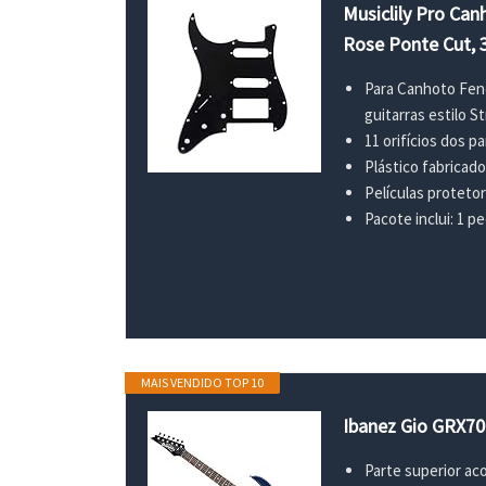
Musiclily Pro Ca
Rose Ponte Cut, 
Para Canhoto Fend
guitarras estilo S
11 orifícios dos p
Plástico fabricad
Películas proteto
Pacote inclui: 1 p
MAIS VENDIDO TOP 10
Ibanez Gio GRX70
Parte superior ac