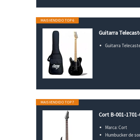
MAIS VENDIDO TOP 6
Guitarra Telecas
Guitarra Telecas
MAIS VENDIDO TOP 7
Cort B-001-1701-0
Marca: Cort
Humbucker de so