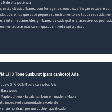
y R de alta potência
a: estilo clássico Ibanez com ferragens cromadas; afinação estável e con
zado; queremos que você pegue seu instrumento e o toque repetidamen
tes e intermediários/design Ibanez de cada guitarra, acessível ou profissi
em mente; criar música em qualquer nível inspira paixão
/M LH 3 Tone Sunburst (para canhoto) Aria
 modelo STG-003/M para canhotos Aria
a Basswood
 Maple bolt-on - Escala também em madeira Maple
o impecável e sonoridade excelente
envio no Brasil por um Luthier qualificado