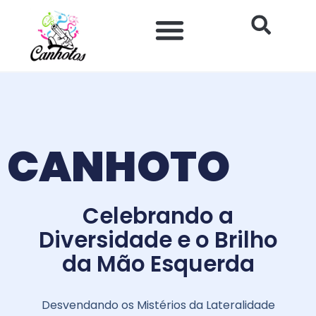
Ir
para
o
Impacto Histórico e Social
Saúde e Bem-estar
Produtos para Canhotos
conteúdo
CANHOTO
Celebrando a
Diversidade e o Brilho
da Mão Esquerda
Desvendando os Mistérios da Lateralidade