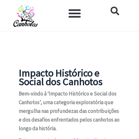
Ir
para
o
Impacto Histórico e Social
Saúde e Bem-estar
Produtos para Canhotos
conteúdo
Impacto Histórico e
Social dos Canhotos
Bem-vindo à ‘Impacto Histórico e Social dos
Canhotos’, uma categoria exploratória que
mergulha nas profundezas das contribuições
e dos desafios enfrentados pelos canhotos ao
longo da história.