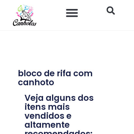
Ir
para
o
conteúdo
bloco de rifa com
canhoto
Veja alguns dos
itens mais
vendidos e
altamente
recomendados: