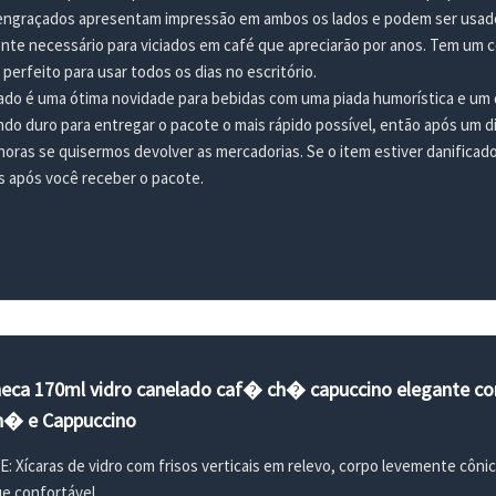
ngraçados apresentam impressão em ambos os lados e podem ser usados
nte necessário para viciados em café que apreciarão por anos. Tem um 
perfeito para usar todos os dias no escritório.
do é uma ótima novidade para bebidas com uma piada humorística e um di
do duro para entregar o pacote o mais rápido possível, então após um d
 horas se quisermos devolver as mercadorias. Se o item estiver danifica
s após você receber o pacote.
neca 170ml vidro canelado caf� ch� capuccino elegante co
h� e Cappuccino
Xícaras de vidro com frisos verticais em relevo, corpo levemente cônic
ue confortável