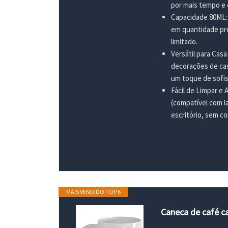
por mais tempo e
Capacidade 80ML: 
em quantidade pre
limitado.
Versátil para Casa
decorações de casa
um toque de sofis
Fácil de Limpar e 
(compatível com l
escritório, sem c
MAIS VENDIDO TOP 6
Caneca de café c