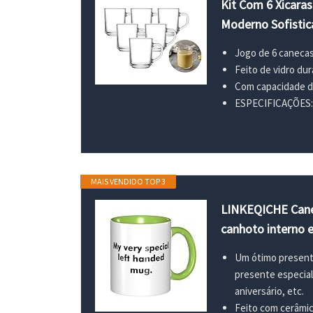
Kit Com 6 Xicara
Moderno Sofisti
Jogo de 6 canecas
Feito de vidro dur
Com capacidade de
ESPECIFICAÇÕES: - 
MAIS VENDIDO TOP 3
LINKEQICHE Canec
canhoto interno e
Um ótimo presente 
presente especial 
aniversário, etc.
Feito com cerâmic