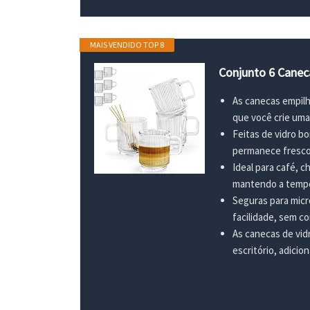
MAIS VENDIDO TOP 8
Conjunto 6 Canec
As canecas empilh
que você crie uma
Feitas de vidro b
permanece fresco 
Ideal para café, 
mantendo a temper
Seguras para micro
facilidade, sem co
As canecas de vid
escritório, adicio