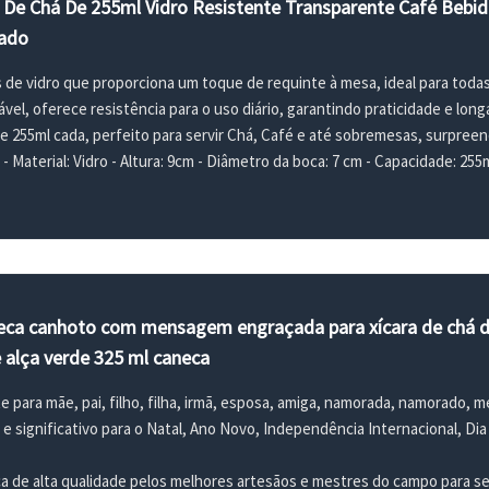
s De Chá De 255ml Vidro Resistente Transparente Café Beb
cado
 de vidro que proporciona um toque de requinte à mesa, ideal para todas
ável, oferece resistência para o uso diário, garantindo praticidade e longa 
 255ml cada, perfeito para servir Chá, Café e até sobremesas, surpree
Material: Vidro - Altura: 9cm - Diâmetro da boca: 7 cm - Capacidade: 255
a canhoto com mensagem engraçada para xícara de chá de c
 alça verde 325 ml caneca
para mãe, pai, filho, filha, irmã, esposa, amiga, namorada, namorado, m
e significativo para o Natal, Ano Novo, Independência Internacional, Dia 
a de alta qualidade pelos melhores artesãos e mestres do campo para se