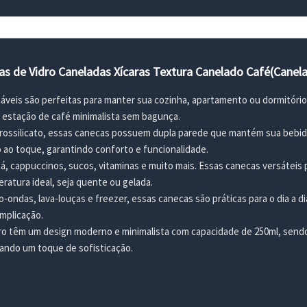
as de Vidro Caneladas Xícaras Textura Canelado Café(Canel
áveis são perfeitas para manter sua cozinha, apartamento ou dormitór
 estação de café minimalista sem bagunça.
orossilicato, essas canecas possuem dupla parede que mantém sua bebi
ao toque, garantindo conforto e funcionalidade.
chá, cappuccinos, sucos, vitaminas e muito mais. Essas canecas versáteis
atura ideal, seja quente ou gelada.
-ondas, lava-louças e freezer, essas canecas são práticas para o dia a di
mplicação.
ro têm um design moderno e minimalista com capacidade de 250ml, sendo
nando um toque de sofisticação.