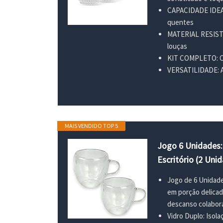
CAPACIDADE IDEAL:
quentes
MATERIAL RESISTEN
louças
KIT COMPLETO: Con
VERSATILIDADE: Ad
MAIS VENDIDO TOP 5
Jogo 6 Unidades: 
Escritório (2 Uni
Jogo de 6 Unidade
em porção delicad
descanso colaborat
Vidro Duplo: Isol