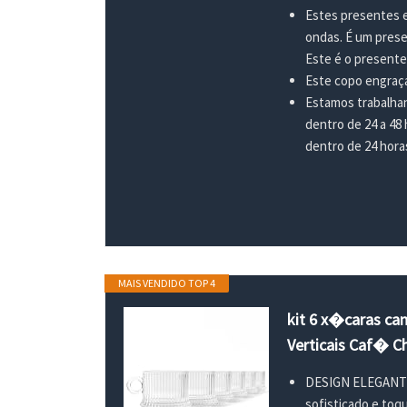
Estes presentes e
ondas. É um prese
Este é o presente 
Este copo engraça
Estamos trabalhan
dentro de 24 a 48
dentro de 24 hora
MAIS VENDIDO TOP 4
kit 6 x�caras ca
Verticais Caf� C
DESIGN ELEGANTE: 
sofisticado e toq