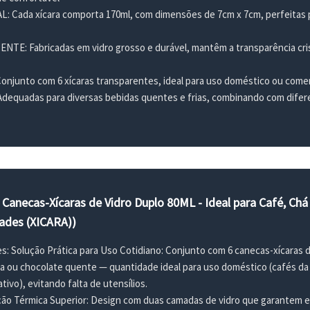
 Cada xícara comporta 170ml, com dimensões de 7cm x 7cm, perfeitas p
TE: Fabricadas em vidro grosso e durável, mantêm a transparência cris
junto com 6 xícaras transparentes, ideal para uso doméstico ou comerc
equadas para diversas bebidas quentes e frias, combinando com difere
Canecas-Xícaras de Vidro Duplo 80ML - Ideal para Café, Chá 
dades (XICARA))
s: Solução Prática para Uso Cotidiano: Conjunto com 6 canecas-xícaras d
a ou chocolate quente — quantidade ideal para uso doméstico (cafés da
ivo), evitando falta de utensílios.
ação Térmica Superior: Design com duas camadas de vidro que garantem