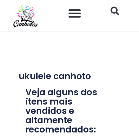
Ir
para
o
Impacto Histórico e Social
Saúde e Bem-estar
Produtos para Canhotos
conteúdo
ukulele canhoto
Veja alguns dos
itens mais
vendidos e
altamente
recomendados: