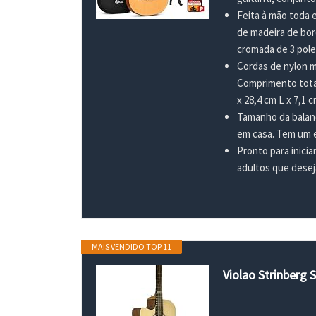
Feita à mão toda e
de madeira de bor
cromada de 3 pol
Cordas de nylon ma
Comprimento total
x 28,4 cm L x 7,1 c
Tamanho da balança
em casa. Tem um es
Pronto para inicia
adultos que deseja
MAIS VENDIDO TOP 11
Violao Strinberg