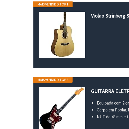
MAIS VENDIDO TOP 1
Violao Strinberg
MAIS VENDIDO TOP 2
GUITARRA ELETR
Equipada com 2 ca
Corpo em Poplar, 
NUT de 43 mm e t