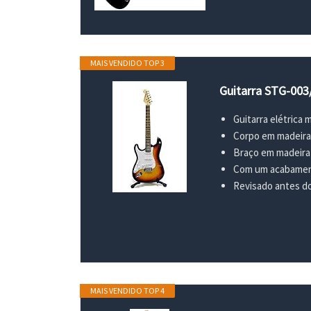
MAIS VENDIDO TOP 3
Guitarra STG-003
Guitarra elétrica
Corpo em madeir
Braço em madeira
Com um acabament
Revisado antes do 
MAIS VENDIDO TOP 4