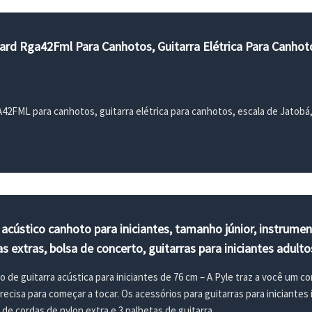
ard Rga42Fml Para Canhotos, Guitarra Elétrica Para Canhoto
2FML para canhotos, guitarra elétrica para canhotos, escala de Jatobá
o acústico canhoto para iniciantes, tamanho júnior, instrume
s extras, bolsa de concerto, guitarras para iniciantes adulto
de guitarra acústica para iniciantes de 76 cm – A Pyle traz a você um c
ecisa para começar a tocar. Os acessórios para guitarras para iniciante
 de cordas de nylon extra e 3 palhetas de guitarra