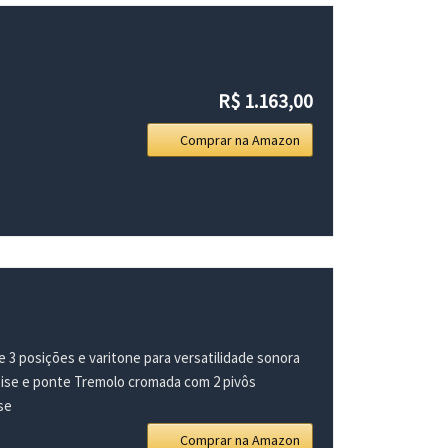
R$ 1.163,00
Comprar na Amazon
 3 posições e varitone para versatilidade sonora
oise e ponte Tremolo cromada com 2 pivôs
se
Comprar na Amazon