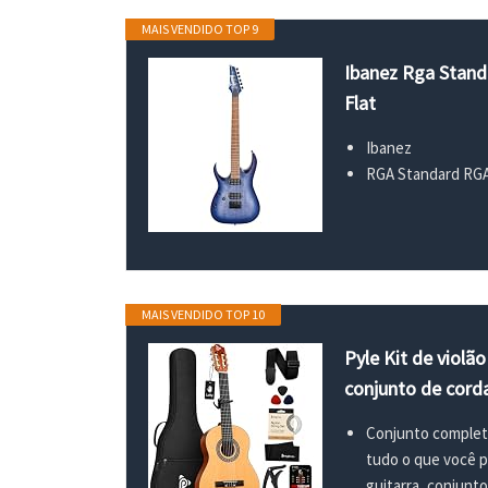
MAIS VENDIDO TOP 9
Ibanez Rga Stand
Flat
Ibanez
RGA Standard RGA4
MAIS VENDIDO TOP 10
Pyle Kit de violã
conjunto de corda
Conjunto completo 
tudo o que você pr
guitarra, conjunto