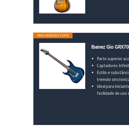
MAIS VENDIDO TOP 8
Ibanez Gio GRX70
Parte superior ac
Captadores Infinit
Estilo e substânci
tremolo sincroni
Ideal para inician
facilidade de uso 