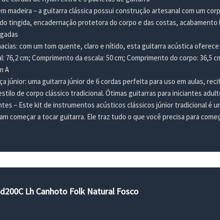
m madeira – a guitarra clássica possui construção artesanal com um corpo
do tingida, encadernação protetora do corpo e das costas, acabamento l
egadas
cias: com um tom quente, claro e nítido, esta guitarra acústica oferece 
: 76,2 cm; Comprimento da escala: 50 cm; Comprimento do corpo: 36,5 cm;
m A
 júnior: uma guitarra júnior de 6 cordas perfeita para uso em aulas, rec
tilo de corpo clássico tradicional. Ótimas guitarras para iniciantes adul
ntes – Este kit de instrumentos acústicos clássicos júnior tradicional é u
m começar a tocar guitarra. Ele traz tudo o que você precisa para começa
 Sd200C Lh Canhoto Folk Natural Fosco