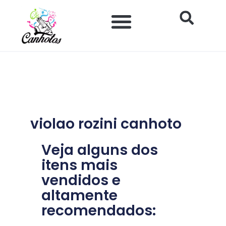
Ir
para
o
Impacto Histórico e Social
Saúde e Bem-estar
Produtos para Canhotos
conteúdo
violao rozini canhoto
Veja alguns dos
itens mais
vendidos e
altamente
recomendados: