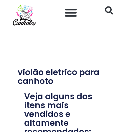
Ir
para
o
Impacto Histórico e Social
Saúde e Bem-estar
Produtos para Canhotos
conteúdo
violão eletrico para
canhoto
Veja alguns dos
itens mais
vendidos e
altamente
recomendados: