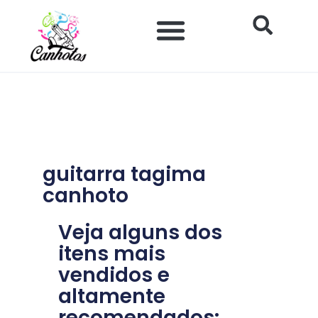
Ir
para
o
Impacto Histórico e Social
Saúde e Bem-estar
Produtos para Canhotos
conteúdo
guitarra tagima
canhoto
Veja alguns dos
itens mais
vendidos e
altamente
recomendados: