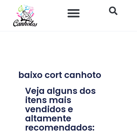
Ir
para
o
Impacto Histórico e Social
Saúde e Bem-estar
Produtos para Canhotos
conteúdo
baixo cort canhoto
Veja alguns dos
itens mais
vendidos e
altamente
recomendados: