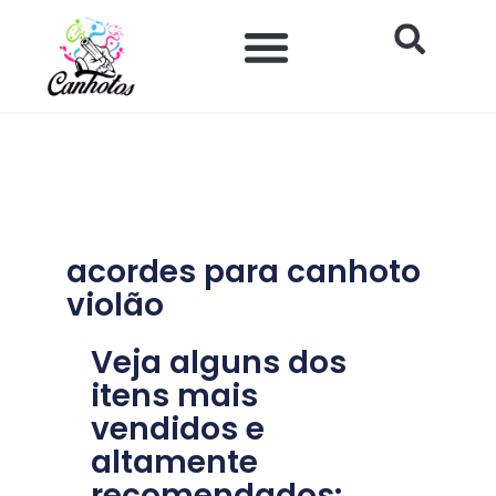
Ir
para
o
Impacto Histórico e Social
Saúde e Bem-estar
Produtos para Canhotos
conteúdo
acordes para canhoto
violão
Veja alguns dos
itens mais
vendidos e
altamente
recomendados: