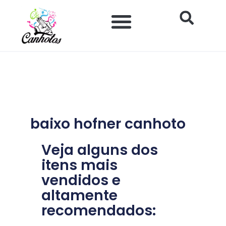
Ir
para
o
Impacto Histórico e Social
Saúde e Bem-estar
Produtos para Canhotos
conteúdo
baixo hofner canhoto
Veja alguns dos
itens mais
vendidos e
altamente
recomendados: