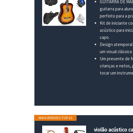
GUITARRA DE MADEI
guitarra para alu
perfeito para a prá
Kit de iniciante c
acústico para inic
capo.
Design atemporal 
um visual clássic
Um presente de Na
crianças e netos, 
tocar um instrume
MAIS VENDIDO TOP 10
violão acústico c