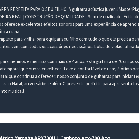
RRA PERFEITA PARA O SEU FILHO: A guitarra acústica juvenil MasterPla
RA REAL | CONSTRUÇÃO DE QUALIDADE - Som de qualidade: Feito de tília 
nos oferece excelentes efeitos sonoros para uma experiência de aprendiz
tica diária.
ompleto para virilha: para equipar seu filho com tudo o que ele precisa pa
iantes vem com todos os acessórios necessários: bolsa de violão, afinado
para meninos e meninas com mais de 4 anos: esta guitarra de 76 cm pos
o atemporal que nunca envelhece. Leve e confortável de usar, é ótimo pa
tal que continua a oferecer: nosso conjunto de guitarras para iniciante
para o Natal, aniversários e além. O presente perfeito para apresentá-lo
nto musical!
létrico Yamaha APX700II L Canhoto Apx-700 Aço