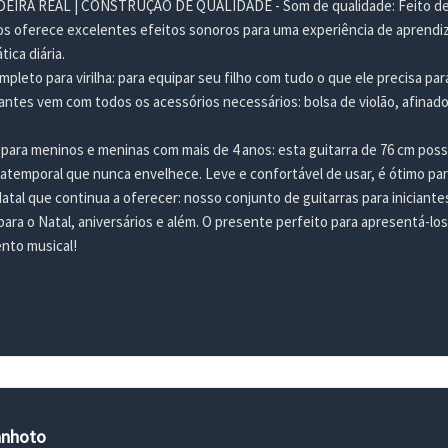
RA REAL | CONSTRUÇÃO DE QUALIDADE - Som de qualidade: Feito de tília 
nos oferece excelentes efeitos sonoros para uma experiência de aprendiz
tica diária.
ompleto para virilha: para equipar seu filho com tudo o que ele precisa pa
iantes vem com todos os acessórios necessários: bolsa de violão, afinado
para meninos e meninas com mais de 4 anos: esta guitarra de 76 cm pos
o atemporal que nunca envelhece. Leve e confortável de usar, é ótimo pa
tal que continua a oferecer: nosso conjunto de guitarras para iniciante
para o Natal, aniversários e além. O presente perfeito para apresentá-lo
nto musical!
anhoto