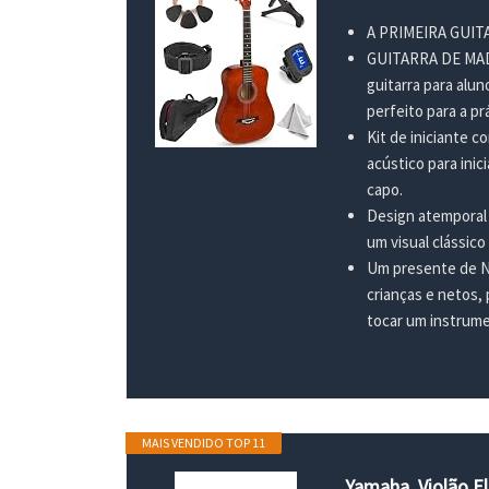
A PRIMEIRA GUITA
GUITARRA DE MADEI
guitarra para alu
perfeito para a prá
Kit de iniciante c
acústico para inic
capo.
Design atemporal 
um visual clássic
Um presente de Na
crianças e netos, 
tocar um instrume
MAIS VENDIDO TOP 11
Yamaha, Violão E