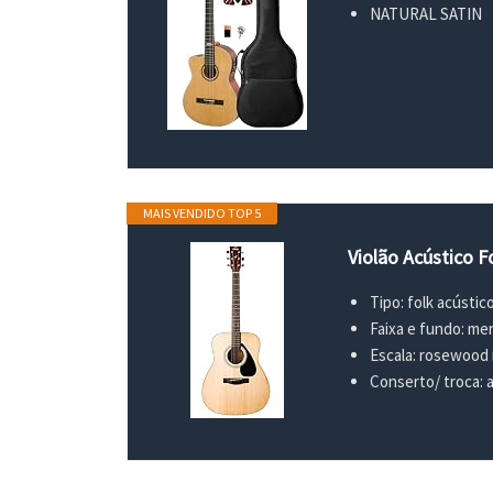
NATURAL SATIN
MAIS VENDIDO TOP 5
Violão Acústico F
Tipo: folk acústic
Faixa e fundo: mer
Escala: rosewood 
Conserto/ troca: a