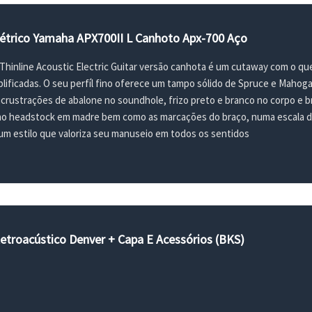
létrico Yamaha APX700II L Canhoto Apx-700 Aço
hinline Acoustic Electric Guitar versão canhota é um cutaway com o qu
ificadas. O seu perfíl fino oferece um tampo sólido de Spruce e Mahogan
crustrações de abalone no soundhole, frizo preto e branco no corpo e bra
o headstock em madre bem como as marcações do braço, numa escala de
um estilo que valoriza seu manuseio em todos os sentidos
etroacústico Denver + Capa E Acessórios (BKS)