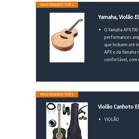
MAIS VENDIDO TOP 1
Yamaha, Violão E
O Yamaha APX700 T
performances ampl
que incluem até in
APX e da Yamaha n
confortável, com 
MAIS VENDIDO TOP 2
Violão Canhoto El
VIOLÃO