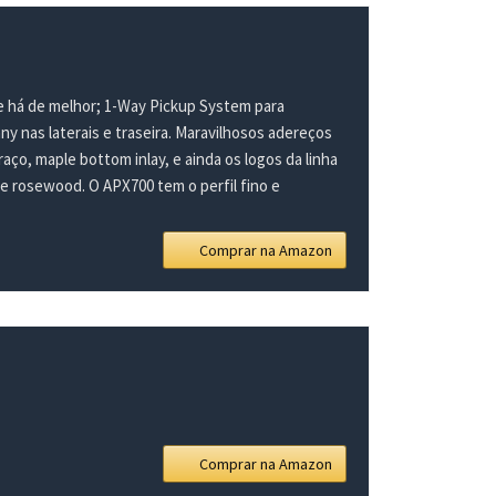
e há de melhor; 1-Way Pickup System para
y nas laterais e traseira. Maravilhosos adereços
ço, maple bottom inlay, e ainda os logos da linha
 rosewood. O APX700 tem o perfil fino e
Comprar na Amazon
Comprar na Amazon