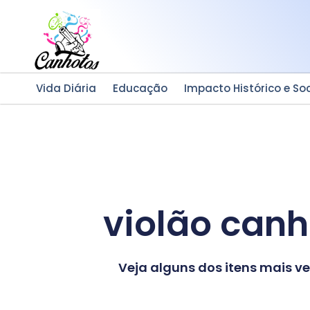
Ir
para
o
conteúdo
Vida Diária
Educação
Impacto Histórico e Soc
violão can
Veja alguns dos itens mais 