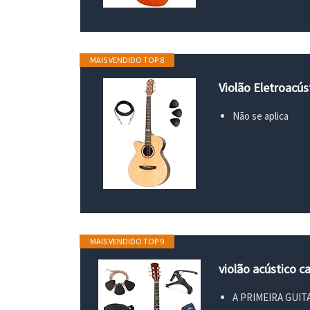
MAIS VENDIDO TOP 8
Violão Eletroacús
Não se aplica
MAIS VENDIDO TOP 9
violão acústico c
A PRIMEIRA GUITA