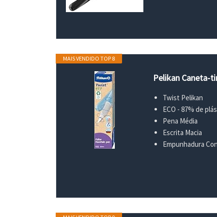
MAIS VENDIDO TOP 8
Pelikan Caneta-ti
Twist Pelikan
ECO - 87% de plást
Pena Média
Escrita Macia
Empunhadura Con