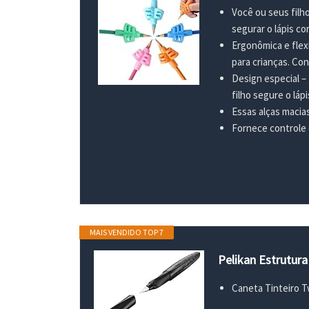
Você ou seus filh
segurar o lápis c
Ergonômica e flexí
para crianças. Con
Design especial – 
filho segure o láp
Essas alças macias
Fornece controle 
MAIS VENDIDO TOP 7
Pelikan Estrutura
Caneta Tinteiro T