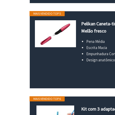
MAIS VENDIDO TOP 5
Pelikan Caneta-ti
Melão fresco
Pena Média
Escrita Macia
Empunhadura Con
Design anatômico
MAIS VENDIDO TOP 6
Kit com 3 adaptad