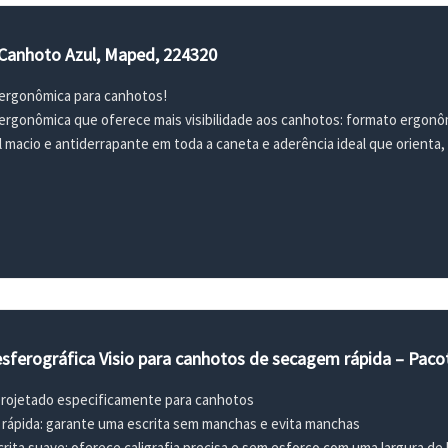
 Canhoto Azul, Maped, 224320
 ergonômica para canhotos!
 ergonômica que oferece mais visibilidade aos canhotos: formato ergonô
l macio e antiderrapante em toda a caneta e aderência ideal que orienta
sferográfica Visio para canhotos de secagem rápida – Paco
projetado especificamente para canhotos
rápida: garante uma escrita sem manchas e evita manchas
rita suave: oferece caligrafia precisa e sem esforço com uma largura de 