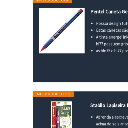
MAIS VENDIDO TOP 9
Pentel Caneta G
Possui design fut
Estas canetas são
A tinta energel in
bl77 possuem grip
as bln75 e bl77 p
MAIS VENDIDO TOP 10
Stabilo Lapiseira
Aprenda a escreve
acima de seis anos