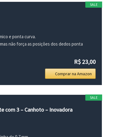
SALE
mico e ponta curva.
, mas não força as posições dos dedos ponta
R$ 23,00
Comprar na Amazon
SALE
te com 3 – Canhoto – Inovadora
linha de 0,7 mm