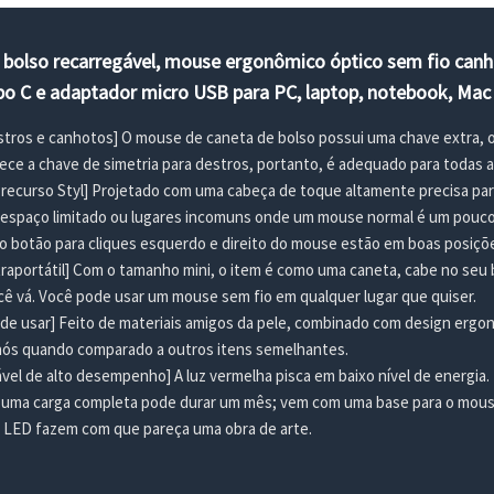
 bolso recarregável, mouse ergonômico óptico sem fio can
po C e adaptador micro USB para PC, laptop, notebook, Mac 
stros e canhotos] O mouse de caneta de bolso possui uma chave extra, o
e a chave de simetria para destros, portanto, é adequado para todas a
m recurso Styl] Projetado com uma cabeça de toque altamente precisa par
espaço limitado ou lugares incomuns onde um mouse normal é um pouco
 botão para cliques esquerdo e direito do mouse estão em boas posições
raportátil] Com o tamanho mini, o item é como uma caneta, cabe no seu bo
ê vá. Você pode usar um mouse sem fio em qualquer lugar que quiser.
 de usar] Feito de materiais amigos da pele, combinado com design ergo
nós quando comparado a outros itens semelhantes.
ável de alto desempenho] A luz vermelha pisca em baixo nível de energia.
, uma carga completa pode durar um mês; vem com uma base para o mous
s LED fazem com que pareça uma obra de arte.