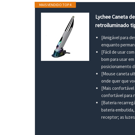
MAIS VENDIDO TOP 4
Lychee Caneta de
retroiluminado ti
[Amigável para de
enquanto permanec
[Fácil de usar co
bom para usar em 
posicionamento do
[Mouse caneta ult
onde quer que voc
[Mais confortável
confortável para 
[Bateria recarreg
bateria embutida
receptor; as luze