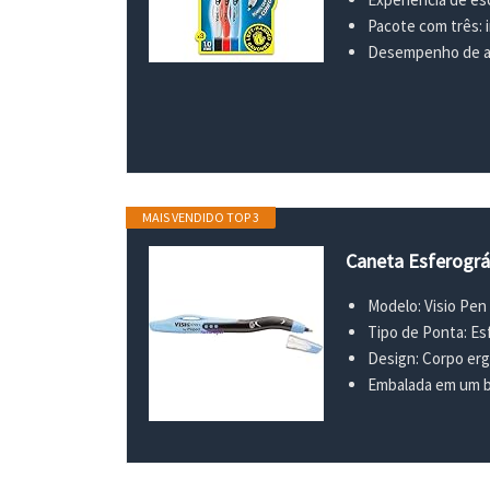
Pacote com três: i
Desempenho de al
MAIS VENDIDO TOP 3
Caneta Esferográ
Modelo: Visio Pen
Tipo de Ponta: Es
Design: Corpo erg
Embalada em um bl