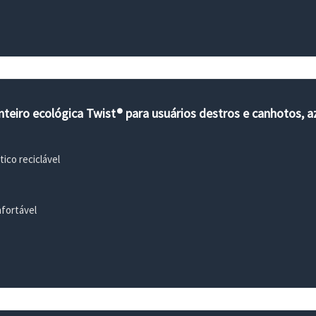
nteiro ecológica Twist® para usuários destros e canhotos, a
ico reciclável
fortável