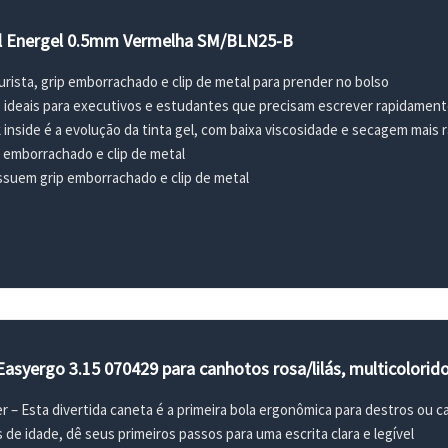
el Energel 0.5mm Vermelha SM/BLN25-B
urista, grip emborrachado e clip de metal para prender no bolso
 ideais para executivos e estudantes que precisam escrever rapidament
k inside é a evolução da tinta gel, com baixa viscosidade e secagem mais 
 emborrachado e clip de metal
ossuem grip emborrachado e clip de metal
 Easyergo 3.15 070429 para canhotos rosa/lilás, multicolorid
r – Esta divertida caneta é a primeira bola ergonômica para destros ou 
 de idade, dê seus primeiros passos para uma escrita clara e legível