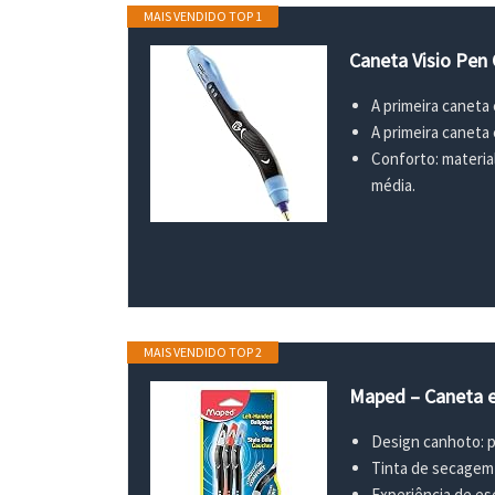
MAIS VENDIDO TOP 1
Caneta Visio Pen
A primeira caneta
A primeira caneta
Conforto: materia
média.
MAIS VENDIDO TOP 2
Maped – Caneta e
Design canhoto: 
Tinta de secagem 
Experiência de esc