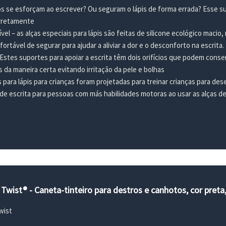
os se esforçam ao escrever? Ou seguram o lápis de forma errada? Esse su
orretamente
vel – as alças especiais para lápis são feitas de silicone ecológico maci
fortável de segurar para ajudar a aliviar a dor e o desconforto na escrita.
Estes suportes para apoiar a escrita têm dois orifícios que podem conser
is da maneira certa evitando irritação da pele e bolhas
 para lápis para crianças foram projetadas para treinar crianças para des
de escrita para pessoas com más habilidades motoras ao usar as alças de 
 Twist® - Caneta-tinteiro para destros e canhotos, cor preta
wist