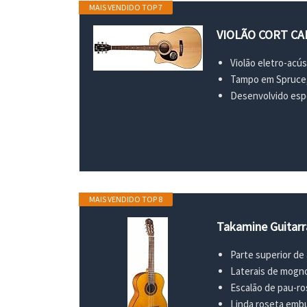
MAIS VENDIDO TOP 7
VIOLÃO CORT CA
Violão eletro-acú
Tampo em Spruce, l
Desenvolvido espe
MAIS VENDIDO TOP 8
Takamine Guitarra
Parte superior de
Laterais de mogn
Escalão de pau-ro
Linda roseta emb