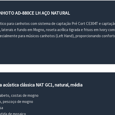
NHOTO AD-880CE LH AÇO NATURAL
stico para canhotos com sistema de captação Pré Cort CE304T e captação
aterais e fundo em Mogno, roseta acrílica tigrada e frisos em Ivory com 
cialmente para músicos canhotos (Left Hand), proporcionando conforto
 acústica clássica NAT GC1, natural, média
 abeto, costas de mogno
o, pescoço de mogno
sa
utida de mosaico