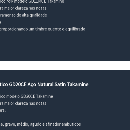
stico folk modelo GD11MCE Takamine
ra maior clareza nas notas
ramento de alta qualidade
s
roporcionando um timbre quente e equilibrado
stico GD20CE Aço Natural Satin Takamine
stico modelo GD20CE Takamine
ra maior clareza nas notas
ral
e, grave, médio, agudo e afinador embutidos