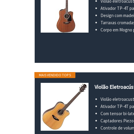
Violão eletroacu
Ativador TP-4T pa
Design com madei
Tarraxas cromada
Corpo em Mogno p
MAIS VENDIDO TOP 5
Violão Eletroacú
Violão eletroacu
Ativador TP-4T pa
Com tensor bi-late
Captadores Piezo
Controle de volum