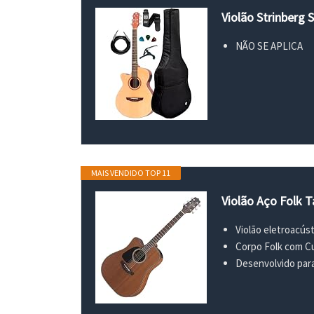
Violão Strinberg
NÃO SE APLICA
MAIS VENDIDO TOP 11
Violão Aço Folk
Violão eletroacús
Corpo Folk com C
Desenvolvido para