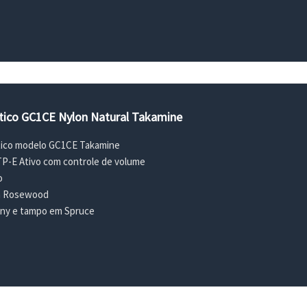
stico GC1CE Nylon Natural Takamine
stico modelo GC1CE Takamine
TP-E Ativo com controle de volume
o
ra Rosewood
ny e tampo em Spruce