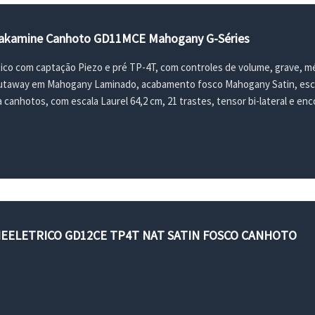
 Takamine Canhoto GD11MCE Mahogany G-Séries
tico com captação Piezo e pré TP-4T, com controles de volume, grave, méd
utaway em Mahogany Laminado, acabamento fosco Mahogany Satin, escu
 canhotos, com escala Laurel 64,2 cm, 21 trastes, tensor bi-lateral e en
EELETRICO GD12CE TP4T NAT SATIN FOSCO CANHOTO