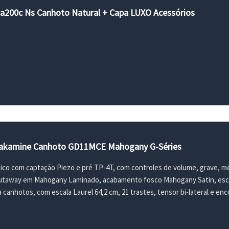
 Sa200c Ns Canhoto Natural + Capa LUXO Acessórios
 Takamine Canhoto GD11MCE Mahogany G-Séries
tico com captação Piezo e pré TP-4T, com controles de volume, grave, méd
utaway em Mahogany Laminado, acabamento fosco Mahogany Satin, escu
 canhotos, com escala Laurel 64,2 cm, 21 trastes, tensor bi-lateral e en