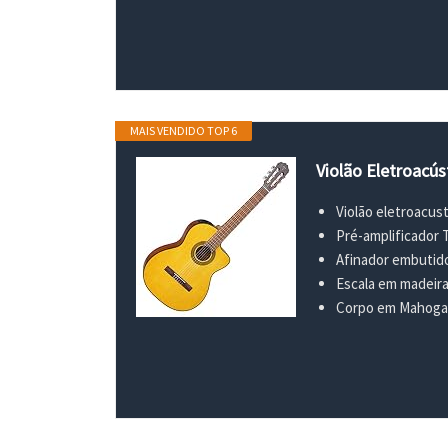
MAIS VENDIDO TOP 6
Violão Eletroacú
Violão eletroacu
Pré-amplificador 
Afinador embutid
Escala em madei
Corpo em Mahoga