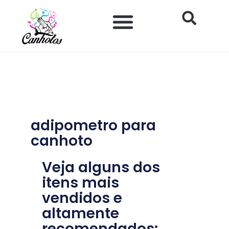
Ir
para
o
Impacto Histórico e Social
Saúde e Bem-estar
Produtos para Canhotos
conteúdo
adipometro para
canhoto
Veja alguns dos
itens mais
vendidos e
altamente
recomendados: