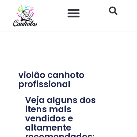
Ir
para
o
Impacto Histórico e Social
Saúde e Bem-estar
Produtos para Canhotos
conteúdo
violão canhoto
profissional
Veja alguns dos
itens mais
vendidos e
altamente
recomendados: