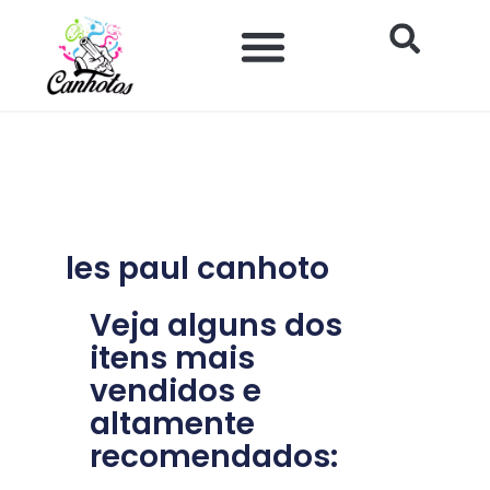
Ir
para
o
Impacto Histórico e Social
Saúde e Bem-estar
Produtos para Canhotos
conteúdo
les paul canhoto
Veja alguns dos
itens mais
vendidos e
altamente
recomendados: