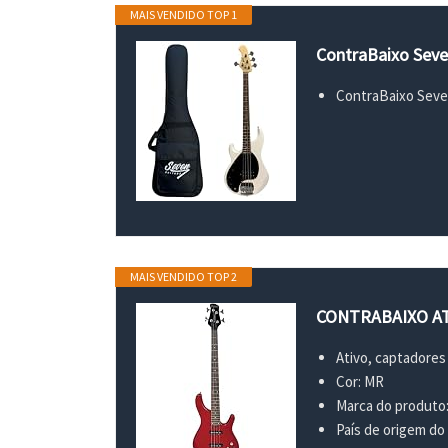
MAIS VENDIDO TOP 1
ContraBaixo Seve
ContraBaixo Seve
MAIS VENDIDO TOP 2
CONTRABAIXO AT
Ativo, captadores 
Cor: MR
Marca do produto
País de origem do