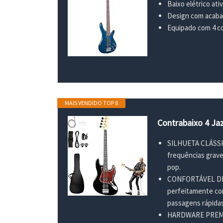
Baixo elétrico ati
Design com acabam
Equipado com 4 co
MAIS VENDIDO TOP 8
Contrabaixo 4 Ja
SILHUETA CLÁSSIC
frequências graves
pop.
CONFORTÁVEL DE T
perfeitamente com
passagens rápida
HARDWARE PREMIU