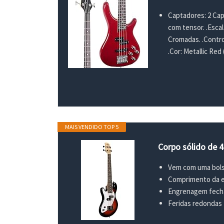
Captadores: 2 Capt
com tensor. .Escal
Cromadas. .Control
.Cor: Metallic Red
MAIS VENDIDO TOP 5
Corpo sólido de 
Vem com uma bols
Comprimento da e
Engrenagem fecha
Feridas redondas 