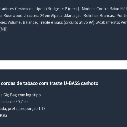
adores Cerâmicos, tipo J (Bridge) + P (neck). .Modelo: Contra Baixo Elétr
a: Rosewood. .Trastes: 24 em Alpaca. .Marcação: Bolinhas Brancas. .Pont
es: Volume, Balance, Treble e Bass (circuito ativo 9V). .Acabamento: Ver
 (MR)
4 cordas de tabaco com traste U-BASS canhoto
a Gig Bag com logotipo
scala de 59,7 cm
da, preta, proporção 1:18
Kala