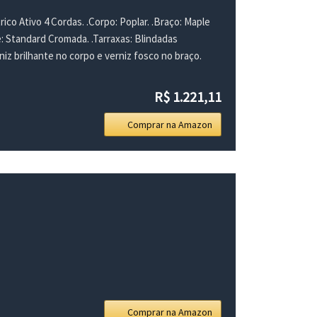
ico Ativo 4 Cordas. .Corpo: Poplar. .Braço: Maple
e: Standard Cromada. .Tarraxas: Blindadas
niz brilhante no corpo e verniz fosco no braço.
R$ 1.221,11
Comprar na Amazon
Comprar na Amazon