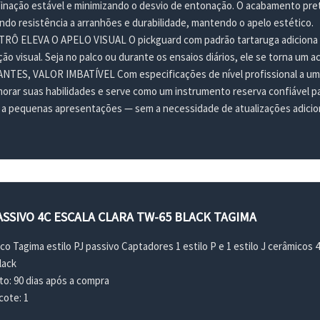
inação estável e minimizando o desvio de entonação. O acabamento pret
do resistência a arranhões e durabilidade, mantendo o apelo estético.
Ô ELEVA O APELO VISUAL O pickguard com padrão tartaruga adiciona um
ção visual. Seja no palco ou durante os ensaios diários, ele se torna um a
NTES, VALOR IMBATÍVEL Com especificações de nível profissional a um p
orar suas habilidades e serve como um instrumento reserva confiável p
s a pequenas apresentações — sem a necessidade de atualizações adicion
SSIVO 4C ESCALA CLARA TW-65 BLACK TAGIMA
co Tagima estilo PJ passivo Captadores 1 estilo P e 1 estilo J cerâmicos 
lack
to: 90 dias após a compra
ote: 1