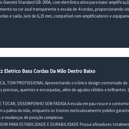
vo Giannini Standard GB-200A, com eletrônica ativa para maior amplificaçã
ento na cor azul transparente e escala de 4 cordas, proporcionando vi
rdas e saída Jack de 6,35 mm, compatível com amplificadores e equipa
zz Eletrico Bass Cordas Da Mão Destro Baixo
A, TOM PROFISSIONAL Apresentando o icônico design contornado do Ja
 precisas, quentes e encorpadas, além de agudos nítidos e brilhantes. L
OCAR, DESEMPENHO SEM FADIGA A escala em pau-rosa e o contorno su
 a palma da mão, enquanto os trastes meticulosamente polidos garant
s e mudanças de posição complexas.
M PARA ESTABILIDADE E DURABILIDADE Possui afinadores totalmente 