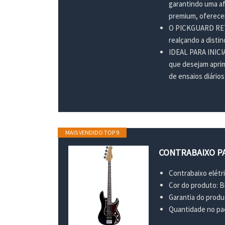
garantindo uma af
premium, oferecen
O PICKGUARD RETR
realçando a distin
IDEAL PARA INICIA
que desejam aprim
de ensaios diário
MAIS VENDIDO TOP 9
CONTRABAIXO PA
Contrabaixo elétri
Cor do produto: B
Garantia do produ
Quantidade no pac