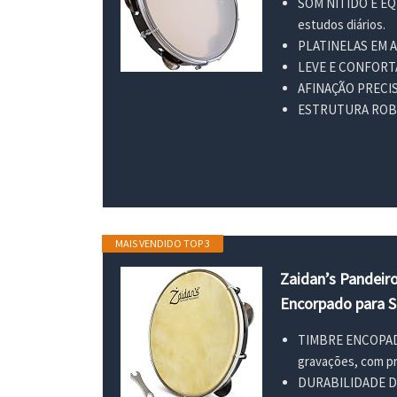
SOM NÍTIDO E EQUI
estudos diários.
PLATINELAS EM AÇO
LEVE E CONFORTÁV
AFINAÇÃO PRECISA:
ESTRUTURA ROBUST
MAIS VENDIDO TOP 3
Zaidan’s Pandeiro
Encorpado para S
TIMBRE ENCOPADO 
gravações, com p
DURABILIDADE DO 