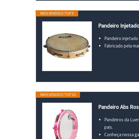
MAIS VENDIDO TOP 9
Pandeiro Injetado
Pandeiro injetado
Fabricado pela mar
MAIS VENDIDO TOP 10
Pandeiro Abs Rosa
Pandeiros da Luen
pais.
Conheça nossa g