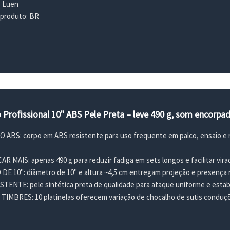
: Luen
 produto: BR
 Profissional 10" ABS Pele Preta – leve 490 g, som encorpad
BS: corpo em ABS resistente para uso frequente em palco, ensaio e ro
 MAIS: apenas 490 g para reduzir fadiga em sets longos e facilitar vir
10": diâmetro de 10" e altura ~4,5 cm entregam projeção e presença n
NTE: pele sintética preta de qualidade para ataque uniforme e estabi
IMBRES: 10 platinelas oferecem variação de chocalho de sutis conduç