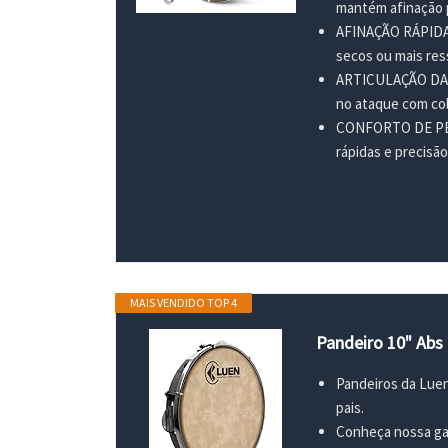
mantém afinação 
AFINAÇÃO RÁPIDA 
secos ou mais r
ARTICULAÇÃO DAS P
no ataque com col
CONFORTO DE PEGAD
rápidas e precisã
MAIS VENDIDO TOP 4
Pandeiro 10" Abs
Pandeiros da Luen
pais.
Conheça nossa g