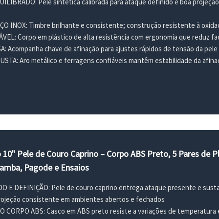
LIBRADO: Pele sintética calibrada para ataque definido e boa projeção,
 INOX: Timbre brilhante e consistente; construção resistente à oxidaç
EL: Corpo em plástico de alta resistência com ergonomia que reduz fa
 Acompanha chave de afinação para ajustes rápidos de tensão da pele 
A: Aro metálico e ferragens confiáveis mantêm estabilidade da afina
 10" Pele de Couro Caprino – Corpo ABS Preto, 5 Pares de P
amba, Pagode e Ensaios
E DEFINIÇÃO: Pele de couro caprino entrega ataque presente e sustain
rojeção consistente em ambientes abertos e fechados
CORPO ABS: Casco em ABS preto resiste a variações de temperatura e 