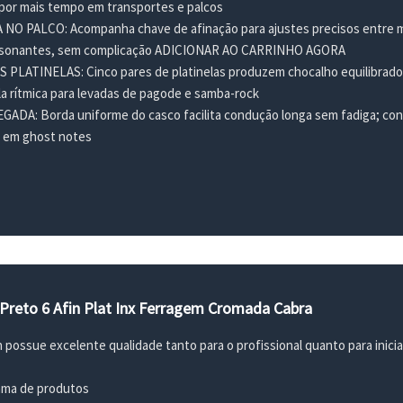
por mais tempo em transportes e palcos
NO PALCO: Acompanha chave de afinação para ajustes precisos entre mú
essonantes, sem complicação ADICIONAR AO CARRINHO AGORA
LATINELAS: Cinco pares de platinelas produzem chocalho equilibrado,
a rítmica para levadas de pagode e samba-rock
A: Borda uniforme do casco facilita condução longa sem fadiga; contr
o em ghost notes
 Preto 6 Afin Plat Inx Ferragem Cromada Cabra
 possue excelente qualidade tanto para o profissional quanto para inici
ama de produtos