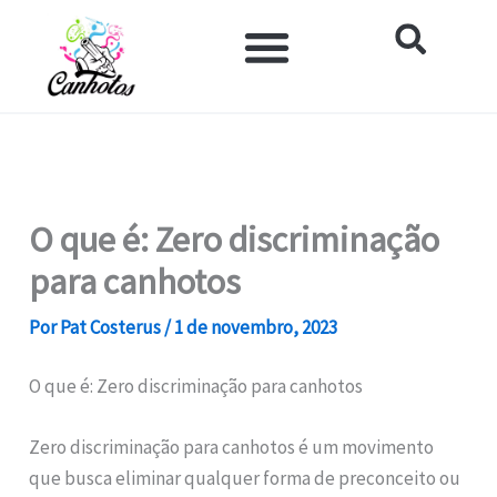
Ir
para
o
Impacto Histórico e Social
Saúde e Bem-estar
Produtos para Canhotos
conteúdo
O que é: Zero discriminação
para canhotos
Por
Pat Costerus
/
1 de novembro, 2023
O que é: Zero discriminação para canhotos
Zero discriminação para canhotos é um movimento
que busca eliminar qualquer forma de preconceito ou