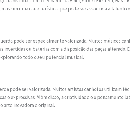
o da história, como Leonardo da Vinci, Albert Einstein, Barac
mas sim uma característica que pode ser associada a talento e 
querda pode ser especialmente valorizada. Muitos músicos can
s invertidas ou baterias com a disposição das peças alterada.
xplorando todo o seu potencial musical.
rda pode ser valorizada. Muitos artistas canhotos utilizam técn
s e expressivas. Além disso, a criatividade e o pensamento lat
arte inovadora e original.