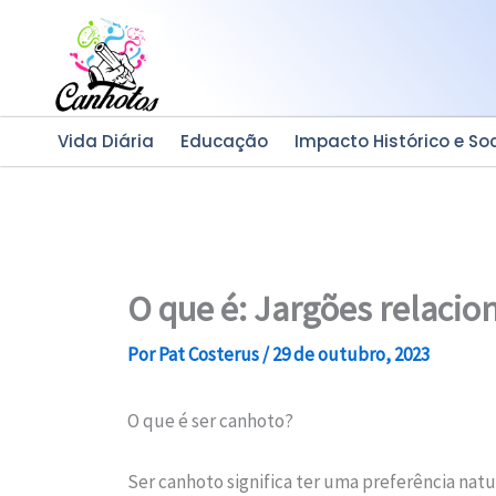
Ir
para
o
conteúdo
Vida Diária
Educação
Impacto Histórico e Soc
O que é: Jargões relacio
Por
Pat Costerus
/
29 de outubro, 2023
O que é ser canhoto?
Ser canhoto significa ter uma preferência nat