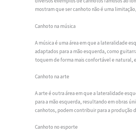
diversos exemplos de canhotos famosos ao long
mostram que ser canhoto não é uma limitação, 
Canhoto na música
A música é uma área em que a lateralidade es
adaptados para a mão esquerda, como guitarra
toquem de forma mais confortável e natural, e
Canhoto na arte
A arte é outra área em que a lateralidade esque
para a mão esquerda, resultando em obras única
canhotos, podem contribuir para a produção de 
Canhoto no esporte