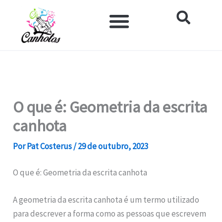
Ir
para
o
Impacto Histórico e Social
Saúde e Bem-estar
Produtos para Canhotos
conteúdo
O que é: Geometria da escrita
canhota
Por
Pat Costerus
/
29 de outubro, 2023
O que é: Geometria da escrita canhota
A geometria da escrita canhota é um termo utilizado
para descrever a forma como as pessoas que escrevem