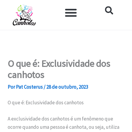
Ir
para
o
Impacto Histórico e Social
Saúde e Bem-estar
Produtos para Canhotos
conteúdo
O que é: Exclusividade dos
canhotos
Por
Pat Costerus
/
28 de outubro, 2023
O que é: Exclusividade dos canhotos
A exclusividade dos canhotos é um fenômeno que
ocorre quando uma pessoa é canhota, ou seja, utiliza