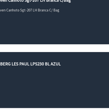
Seven Canhoto Sgt-207 LH Branca C/Bag
even Canhoto Sgt-207 LH Branca C/ Bag
BERG LES PAUL LPS230 BL AZUL