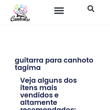
Ir
para
o
Impacto Histórico e Social
Saúde e Bem-estar
Produtos para Canhotos
conteúdo
guitarra para canhoto
tagima
Veja alguns dos
itens mais
vendidos e
altamente
recomendados: